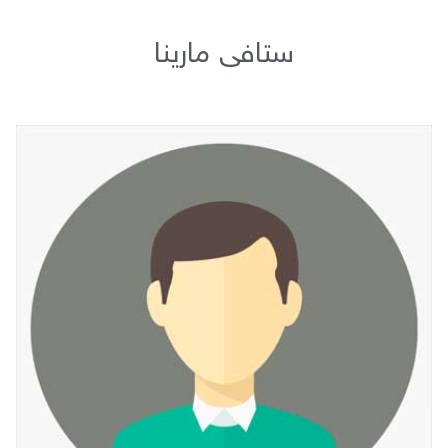
ستافی مارینا