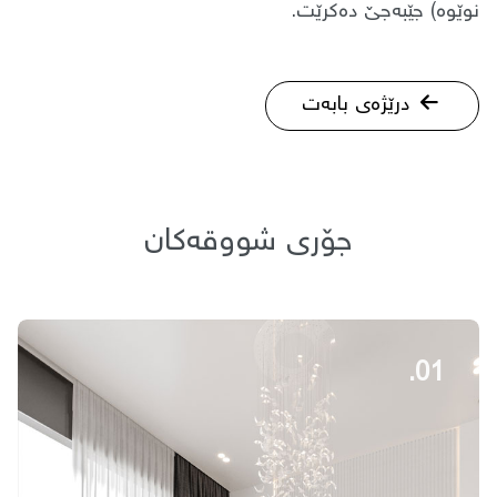
نوێوە) جێبەجێ دەكرێت.
درێژەی بابەت
جۆری شووقەكان
01.