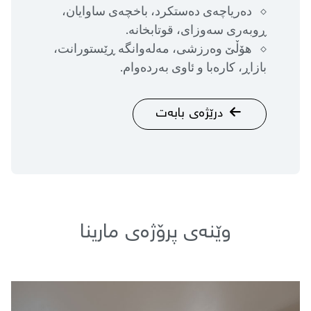
دەریاچەی دەستكرد، باخچەی ساوایان،
ڕوبەری سەوزای، قوتابخانە.
ھۆڵێ وەرزشی، مەلەوانگە ڕێستورانت،
بازاڕ، كارەبا و ئاوی بەردەوام.
درێژەی بابەت
وێنەی پرۆژەی مارینا