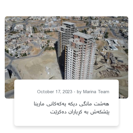
October 17, 2023 - by
Marina Team
هەشت مانگی دیكە یەكەكانی مارینا
پێشكەش بە كڕیاران دەكرێت