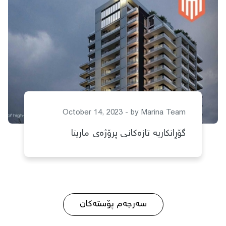
October 14, 2023 - by
Marina Team
گۆڕانكاریە تازەكانی پرۆژەی مارینا
سەرجەم پۆستەکان