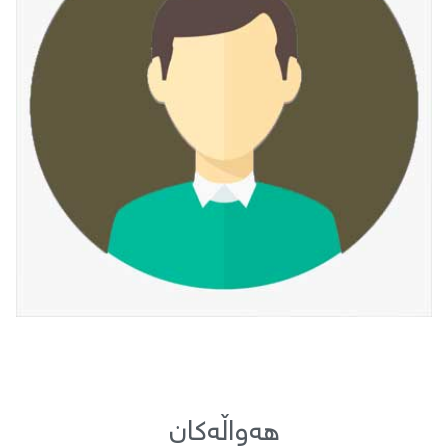
هەواڵەكان