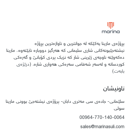
پڕۆژەی مارینا یەكێكە لە جوانترین و ناوازەترین پڕۆژە
نیشتەجێبونەكانی شاری سلیمانی كە ھەرگیز دووبارە نابێتەوە، مارینا
دەكەوێتە ناوچەی زێرینی شار كە نزیك پردی كۆبانێ و گەرەكی
كوردساتە و لەسەر شەقامی سەرەكی ھەواری شارە. (
درێژەی
بابەت
)
ناونیشان
سلێمانی- جادەی سی مەتری دابان- پرۆژەی نیشتەجێ بوونی مارینا
سولی
00964-770-140-0064
sales@marinasuli.com