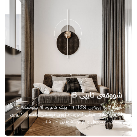
شووقەی تایپی B
تایپی B بە ڕوبەری (133)m ٬ پێك ھاتووە لە چێشتخانە ی
گەرم و سارد، ھۆڵی گەورە، ١ ژوری نوستنی ماستەر، ١ ژوری
نوستن، مەدخەل و ڕاڕەو، شوێنی جل شتن