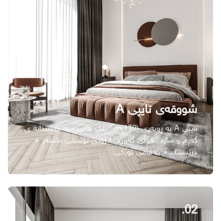
شووقەی تایپی A
تایپی A بە ڕوبەری (170)m ٬ پێك ھاتووە لە چێشتخانە ی
گەرم و سارد، ھۆڵی گەورە، ١ ژوری نوستنی ماستەر +
درێسینگ + حەمامی توركی،
02.