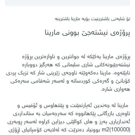
تۆ شایەنی باشترینیت بۆیە مارینا باشترینە
پرۆژەی نیشتەجێ بوونی مارینا
پڕۆژەی مارینا یەكێكە لە جوانترین و ناوازەترین پڕۆژە
نیشتەجێبونەكانی شاری سلیمانی كە ھەرگیز دووبارە
نابێتەوە، مارینا دەكەوێتە ناوچەی زێرینی شار كە نزیك پردی
كۆبانێ و گەرەكی كوردساتە و لەسەر شەقامی سەرەكی
ھەواری شارە.
مارینا لە چەندین ئەپارتمێنت و پێنتھاوس و ئۆفیس و
تاوەری بازرگانی پێكھاتووە كە سەرجەمیان بە ستانداردی
ئەندازیاری بەرز و ھای كوالێتی دیزاین كراوە لەسەر ڕوبەری
(100000)m2 بوونیاد دەنرێت كە لەلایەن كۆمپانیای (ڕۆژی