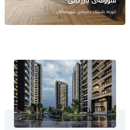
شووقەی بازرگانی
كورتە باسێك دەرباەی شووقەكان