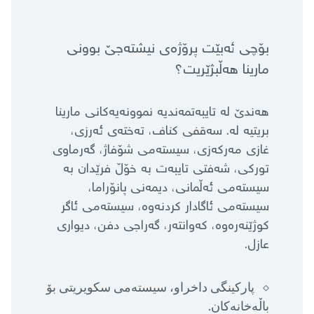
بۆچی ئەبێت پرۆژەی نیشتەجێ بوونی
مارینا هەڵبژێریت؟
هەندێ لە تایبەتمەندیە نموونەیەكانی مارینا
بریتیە لە. سەقفی كناف، تەختەی ئەرزی،
غازی مەركەزی، سیستەمی شۆفاژ، گەرماوی
توركی، شەفتی تایبەت بە خۆڵ فرێدان بە
سیستەمی ئەڵمانی، دیمەنی پانۆراما،
سیستەمی ئاگادار كردنەوە، سیستەمی ئاگر
كوژێنەرەوە، كەوانتەر، گەراجی دفن، دیواری
عازل.
پاركینگی داخراو، سیستەمی سكویریتی بۆ
باڵەخانەكان.